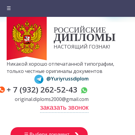
☰
Главная
РОССИЙСКИЕ
О компании
ДИПЛОМЫ
Цены на документы
НАСТОЯЩИЙ ГОЗНАК!
Вопросы и ответы
Никакой хорошо отпечатанной типографии,
Отзывы клиентов
только честные оригиналы документов
@Yuriyrussdiplom
Оплата и доставка
+ 7 (932) 262-52-43
Контакты
original.diploms2000@gmail.com
заказать звонок
☰ Выбери документ