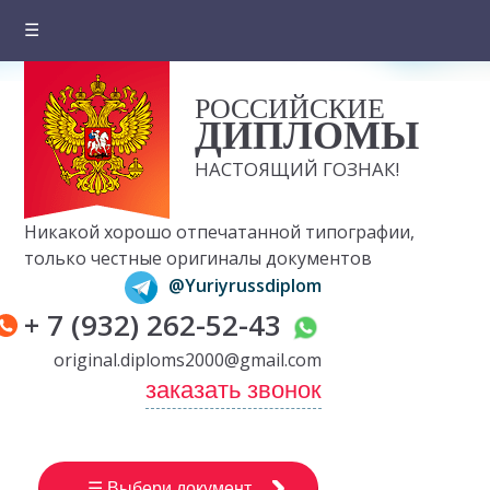
☰
Главная
РОССИЙСКИЕ
О компании
ДИПЛОМЫ
Цены на документы
НАСТОЯЩИЙ ГОЗНАК!
Вопросы и ответы
Никакой хорошо отпечатанной типографии,
Отзывы клиентов
только честные оригиналы документов
@Yuriyrussdiplom
Оплата и доставка
+ 7 (932) 262-52-43
Контакты
original.diploms2000@gmail.com
заказать звонок
☰ Выбери документ