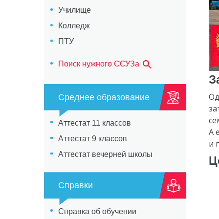
Училище
Колледж
ПТУ
Поиск нужного ССУЗа
З
Од
Среднее образование
за
се
Аттестат 11 классов
А 
Аттестат 9 классов
и 
Аттестат вечерней школы
Ц
Справки
Справка об обучении