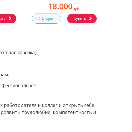
18.000
руб.
ить
Видео
Купить
готовая корочка;
рам;
х работодателя и коллег и открыть себе
 проявить трудолюбие, компетентность и