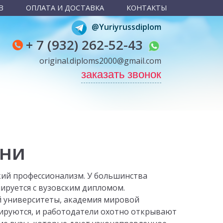
В
ОПЛАТА И ДОСТАВКА
КОНТАКТЫ
@Yuriyrussdiplom
+ 7 (932) 262-52-43
original.diploms2000@gmail.com
заказать звонок
ени
ий профессионализм. У большинства
ируется с вузовским дипломом.
й университеты, академия мировой
тируются, и работодатели охотно открывают