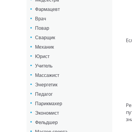
Фармацевт
Врач
Повар
Сварщик
Ес
Механик
Юрист
Учитель
Массажист
Энергетик
Педагог
Парикмахер
Ре
пу
Экономист
зн
Фельдшер
Мастер спорта