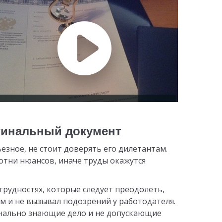
игинальный документ
езное, не стоит доверять его дилетантам.
отни нюансов, иначе труды окажутся
 трудностях, которые следует преодолеть,
 и не вызывал подозрений у работодателя.
нально знающие дело и не допускающие