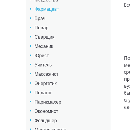
Ес
Фармацевт
Врач
Повар
Сварщик
Механик
Юрист
По
ме
Учитель
ср
Массажист
пр
Энергетик
ву
бы
Педагог
сл
Парикмахер
ад
Экономист
Фельдшер
Мастер спорта