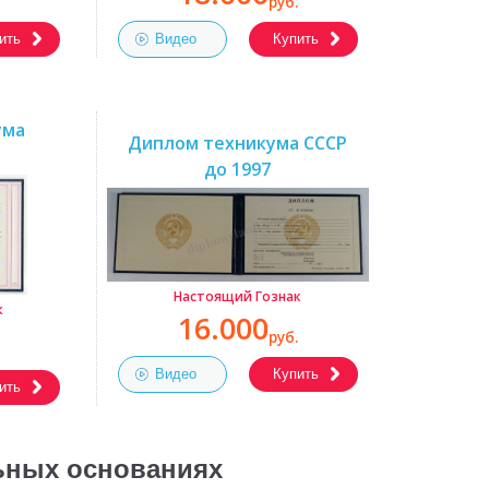
руб.
ить
Видео
Купить
ума
Диплом техникума СССР
до 1997
Настоящий Гознак
к
16.000
руб.
Видео
Купить
ить
льных основаниях