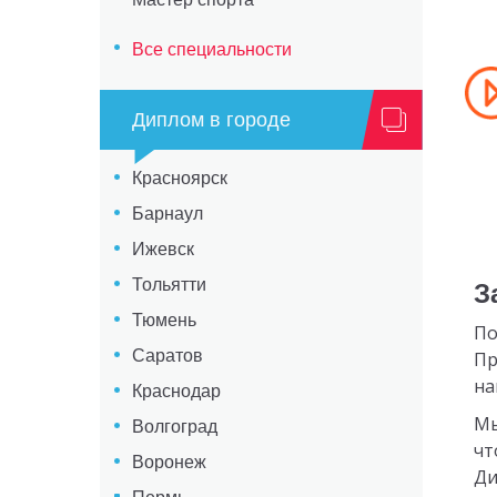
Все специальности
Диплом в городе
Красноярск
Барнаул
Ижевск
Тольятти
З
Тюмень
По
Саратов
Пр
на
Краснодар
Мы
Волгоград
чт
Воронеж
Ди