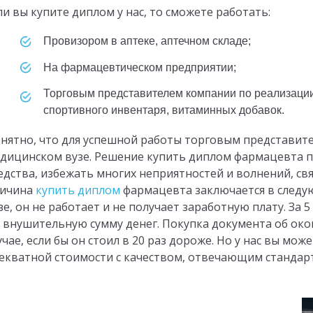
ли вы купите диплом у нас, то сможете работать:
Провизором в аптеке, аптечном складе;
На фармацевтическом предприятии;
Торговым представителем компании по реализации медицинских препаратов,
спортивного инвентаря, витаминных добавок.
нятно, что для успешной работы торговым представите
дицинском вузе. Решение купить диплом фармацевта 
едства, избежать многих неприятностей и волнений, свя
ичина
купить диплом
фармацевта заключается в следую
зе, он не работает и не получает заработную плату. За
 внушительную сумму денег. Покупка документа об око
учае, если бы он стоил в 20 раз дороже. Но у нас вы м
екватной стоимости с качеством, отвечающим стандар