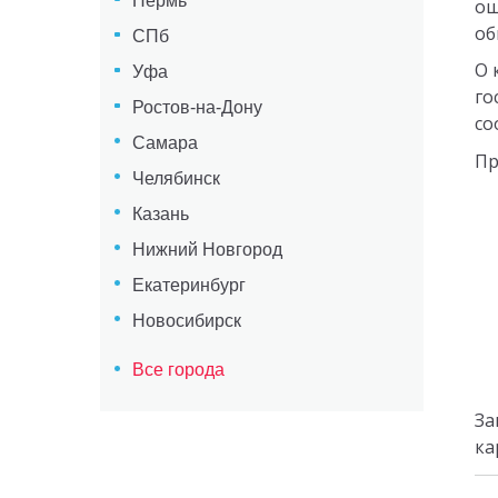
Пермь
ош
об
СПб
О 
Уфа
го
Ростов-на-Дону
со
Самара
Пр
Челябинск
Казань
Нижний Новгород
Екатеринбург
Новосибирск
Все города
За
ка