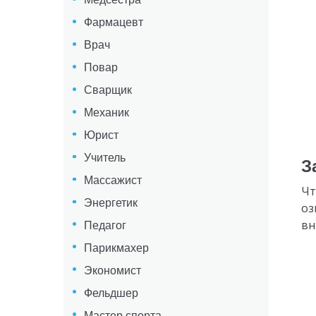
Фармацевт
Врач
Повар
Сварщик
Механик
Юрист
Учитель
З
Массажист
Чт
Энергетик
оз
вн
Педагог
Парикмахер
Экономист
Фельдшер
Мастер спорта