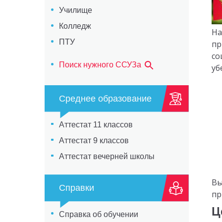
Училище
Колледж
На
ПТУ
пр
со
Поиск нужного ССУЗа
уб
Среднее образование
Аттестат 11 классов
Аттестат 9 классов
Аттестат вечерней школы
Вы
Справки
пр
Ц
Справка об обучении