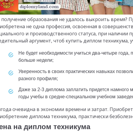
 получение образования не удалось выкроить время? Пр
иобретена не одна профессия, освоенная в совершенств
циального и производственного статуса, при наличии 
едительный аргумент, чтоб купить диплом техникума, у
не будет необходимости учиться два-четыре года, поскольку на заказ и покупку уйдет не
больше недели;
уверенность в своих практических навыках позволит купить несколько дипломов
разного профиля;
даже за 2-3 диплома заплатить придется намного меньше, чем было бы потрачено за
годы учебы в средне-специальном учебном заведе
года очевидна в экономии времени и затрат. Приобре
иобретение диплома техникума, практически безболезн
ена на диплом техникума